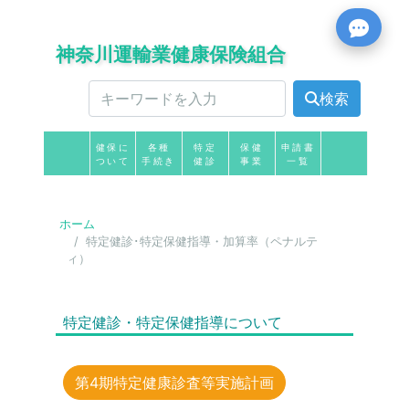
神奈川運輸業健康保険組合
検索
健保に
各種
特定
保健
申請書
ついて
手続き
健診
事業
一覧
ホーム
特定健診･特定保健指導・加算率（ペナルテ
ィ）
特定健診・特定保健指導について
第4期特定健康診査等実施計画