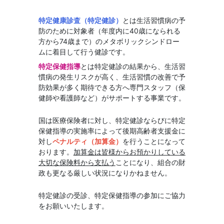
特定健康診査（特定健診）
とは生活習慣病の予
防のために対象者（年度内に40歳になられる
方から74歳まで）のメタボリックシンドロー
ムに着目して行う健診です。
特定保健指導
とは特定健診の結果から、生活習
慣病の発生リスクが高く、生活習慣の改善で予
防効果が多く期待できる方へ専門スタッフ（保
健師や看護師など）がサポートする事業です。
国は医療保険者に対し、特定健診ならびに特定
保健指導の実施率によって後期高齢者支援金に
対し
ペナルティ（加算金）
を行うことになって
おります。
加算金は皆様からお預かりしている
大切な保険料から支払う
ことになり、組合の財
政も更なる厳しい状況になりかねません。
特定健診の受診、特定保健指導の参加にご協力
をお願いいたします。