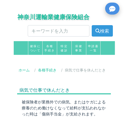
神奈川運輸業健康保険組合
検索
健保に
各種
特定
保健
申請書
ついて
手続き
健診
事業
一覧
ホーム
各種手続き
病気で仕事を休んだとき
病気で仕事で休んだとき
被保険者が業務外での病気、またはケガによる
療養のため働けなくなって給料が支払われなか
った時は「傷病手当金」が支給されます。